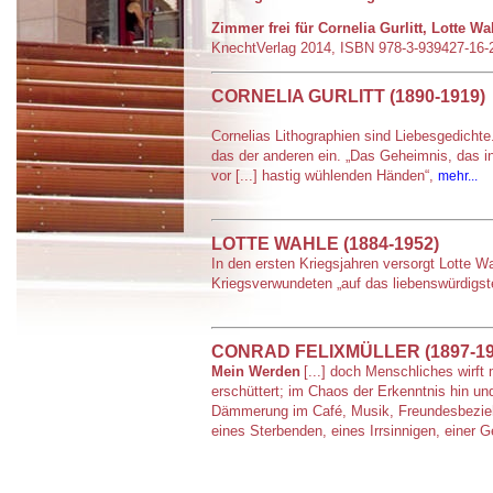
Zimmer frei für Cornelia Gurlitt, Lotte W
KnechtVerlag 2014, ISBN 978-3-939427-16-
CORNELIA GURLITT (1890-1919)
Cornelias Lithographien sind Liebesgedichte
das der anderen ein. „Das Geheimnis, das in
vor [...] hastig wühlenden Händen“,
mehr...
LOTTE WAHLE (1884-1952)
In den ersten Kriegsjahren versorgt Lotte 
Kriegsverwundeten „auf das liebenswürdigst
CONRAD FELIXMÜLLER (1897-19
Mein Werden
[...] doch Menschliches wirft
erschüttert; im Chaos der Erkenntnis hin un
Dämmerung im Café, Musik, Freundesbeziehu
eines Sterbenden, eines Irrsinnigen, einer 